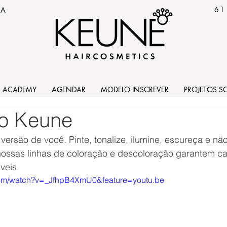
61
IA
ACADEMY
AGENDAR
MODELO INSCREVER
PROJETOS SO
o Keune
ersão de você. Pinte, tonalize, ilumine, escureça e nã
nossas linhas de coloração e descoloração garantem ca
veis.
com/watch?v=_JfhpB4XmU0&feature=youtu.be