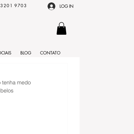
 3201 9703
LOG IN
CIAIS
BLOG
CONTATO
o tenha medo 
belos 