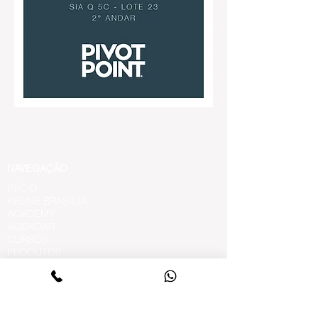
Curso coloração
Curso para cabelereiro
Curso mechas
NAVEGAÇÃO
INÍCIO
KEUNE BRASÍLIA
ACADEMY
AGENDAR
CURSOS
PRODUTOS
MODELO INSCREVER
PROJETOS SOCIAIS
BLOG
POLÍTICA DE ENTREGA
POLÍTICA DE TROCA